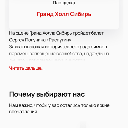
Площадка
Гранд Холл Сибирь
На сцене Гранд Холла Сибирь пройдет балет
Сергея Полунина «Распутин».
Захватывающая история, своего рода символ
перемен, воплощение волшебства, надежды на
лучшее и победы вечных ценностей.
Приготовьтесь получить максимум удовольствия
Читать дальше...
от просмотра балета! Да-да, если до сих пор вы
считали его скучным и совсем не относили себя к
поклонникам этого театрального жанра, то после
Почему выбирают нас
просмотра этой постановки вы измените свое
мнение. Вы убедитесь, что язык танца и музыки
Нам важно, чтобы у вас остались только яркие
способен передавать чувства и переживания
впечатления
героев точнее любых слов! Грациозные
танцевальные па, невероятный артистизм и