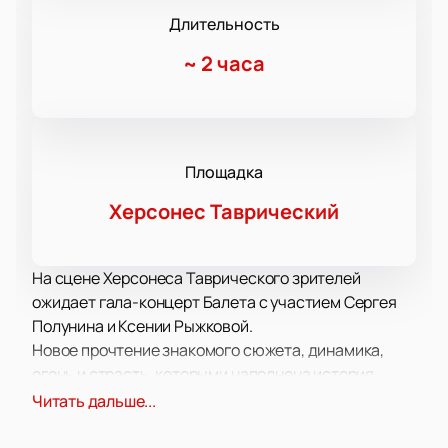
Длительность
~
2 часа
Площадка
Херсонес Таврический
На сцене Херсонеса Таврического зрителей
ожидает гала-концерт Балета с участием Сергея
Полунина и Ксении Рыжковой.
Новое прочтение знакомого сюжета, динамика,
огонь и страсть, которыми наполнена история,
происходящая на сцене, подарят вам подлинное
Читать дальше...
эстетическое наслаждение!
Захватывающая история, символ перемен,