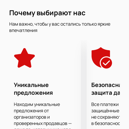
волшебства, надежды на лучшее и победы вечных
Почему выбирают нас
ценностей - гала-концерт Балета с участием
Сергея Полунина и Ксении Рыжковой.
Нам важно, чтобы у вас остались только яркие
Приготовьтесь ловить каждое па и каждый жест, и
впечатления
вы поймете, что язык балета куда выразительнее и
понятнее любых слов!
Уникальные
Безопасная 
предложения
защита данн
Находим уникальные
Все платежи про
предложения от
защищённые шлю
организаторов и
не сохраняются 
проверенных продавцов —
в безопасности.