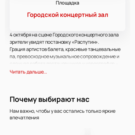
Площадка
Городской концертный зал
4 октября на сцене Городского концертного зала
зрители увидят постановку «Распутин».
Грация артистов балета, красивые танцевальные
па, превосходное музыкальное сопровождение и
сложная работа постановщиков и хореографов –
все это о постановке «Распутин». Вас ждет
Читать дальше...
невероятная история, рассказанная языком
балетных па.
Трогательная, тонкая история о любви,
Почему выбирают нас
скоротечности времени, настоящих чувствах,
которые побеждают все преграды на своем пути
Нам важно, чтобы у вас остались только яркие
заставит вас пристально следить за каждым
впечатления
движением на сцене.
Приготовьтесь получить максимум удовольствия