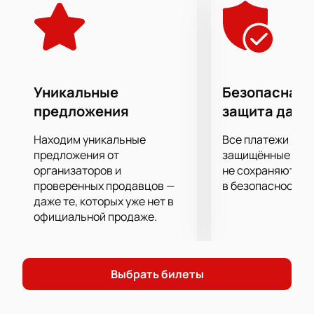
от балета! Да-да, если до сих пор вы считали его
скучным, то после просмотра этой постановки вы
измените свое мнение. Язык танца и музыки
способен передавать чувства и переживания
героев точнее любых слов! Грациозные па,
артистизм и красота танцоров балета, а также
Уникальные
Безопасная 
потрясающее музыкальное сопровождение – не
предложения
защита данн
единственное, что удивит вас в ней.
Находим уникальные
Все платежи про
предложения от
защищённые шлю
организаторов и
не сохраняются 
проверенных продавцов —
в безопасности.
даже те, которых уже нет в
официальной продаже.
Выбрать билеты