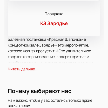
Площадка
КЗ Зарядье
Балетная постановка «Красная Шапочка» в
Концертном зале Зарядье - это мероприятие,
которое нельзя пропустить! Это удивительное
творческое произведение, подарит зрителям
незабываемые впечатления и погрузит их в мир
фантазий.
Читать дальше...
Главный герой спектакля - талантливый и
харизматичный Сергей Полунин. Этот
профессиональный танцор обладает
Почему выбирают нас
неповторимой энергией и техникой исполнения,
которые позволяют ему создать изящные и
Нам важно, чтобы у вас остались только яркие
динамичные образы на сцене. Балет «Красная
впечатления