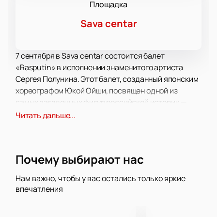
Площадка
Sava centar
7 сентября в Sava centar состоится балет
«Rasputin» в исполнении знаменитого артиста
Сергея Полунина. Этот балет, созданный японским
хореографом Юкой Ойши, посвящен одной из
самых загадочных фигур российской истории —
Григорию Распутину. Спектакль исследует
Читать дальше...
сложные и противоречивые аспекты его личности,
представляя Распутина как живого человека, а не
просто исторического персонажа.
Почему выбирают нас
Балет «Rasputin» отличается глубоким
психологизмом и эмоциональной насыщенностью,
Нам важно, чтобы у вас остались только яркие
что позволяет зрителям по-новому взглянуть на
впечатления
фигуру Распутина. Юка Ойши стремится показать,
что мир не делится на черное и белое, а граница