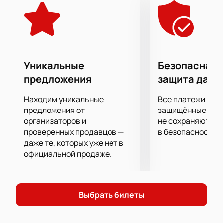
Последняя его работа в рамках амбициозного «Project
Polunin» – это особая программа «Сатори». Премьера
балетного действа с успехом прошла в декабре 2018 в
Лондоне, а в этом году будет представлена для
российского зрителя!
Уникальные
Безопасная 
предложения
защита данн
Находим уникальные
Все платежи про
предложения от
защищённые шлю
организаторов и
не сохраняются 
проверенных продавцов —
в безопасности.
даже те, которых уже нет в
официальной продаже.
Выбрать билеты