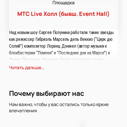
Площадка
МТС Live Холл (бывш. Event Hall)
Над новым шоу Сергея Полунина работали такие звезды
как режиссер Габриэль Марсель дель Веккио (“Цирк дю
Солей”) композитор Лоренц Дэнжел (автор музыки к
блокбастерам “Помпеи” и “Последние дни на Марсе”) и
Дэвид Лашапель. Название Satori отсылает к дзен-
буддизму и означает на японском неожиданное
Читать дальше...
просветление, добиться которого можно исключительно
интуитивно, благодаря собственному опыту и не опираясь
на авторитеты и сложившиеся правила.
Почему выбирают нас
Любители балета уже заинтригованы и с нетерпением
Нам важно, чтобы у вас остались только яркие
ждут выступление Сергея Полунина в Воронеже.
впечатления
Талантливый танцовщик всегда в поисках нового и
интересного, что отражается во всех его проектах.