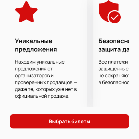
Последняя его работа в рамках амбициозного «Project
Polunin» – это особая программа «Сатори». Премьера
балетного действа с успехом прошла в декабре 2018 в
Лондоне, а в этом году будет представлена для
российского зрителя!
Уникальные
Безопасная 
предложения
защита данн
Находим уникальные
Все платежи про
предложения от
защищённые шлю
организаторов и
не сохраняются 
проверенных продавцов —
в безопасности.
даже те, которых уже нет в
официальной продаже.
Выбрать билеты