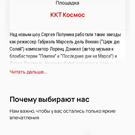
Площадка
ККТ Космос
Над новым шоу Сергея Полунина работали такие звезды
как режиссер Габриэль Марсель дель Веккио (“Цирк дю
Солей”) композитор Лоренц Дэнжел (автор музыки к
блокбастерам “Помпеи” и “Последние дни на Марсе”) и
Дэвид Лашапель. Название Satori отсылает к дзен-
буддизму и означает на японском неожиданное
Читать дальше...
просветление, добиться которого можно исключительно
интуитивно, благодаря собственному опыту и не опираясь
на авторитеты и сложившиеся правила.
Почему выбирают нас
Любители балета уже заинтригованы и с нетерпением
Нам важно, чтобы у вас остались только яркие
ждут выступление Сергея Полунина в Екатеринбурге.
впечатления
Талантливый танцовщик всегда в поисках нового и
интересного, что отражается во всех его проектах.