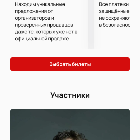
талант Любимова и Коларова позволили
Находим уникальные
Все платежи про
максимально точно передать зрителям судьбу,
предложения от
защищённые шлю
чаяния и надежды Нижинского.
организаторов и
не сохраняются 
проверенных продавцов —
в безопасности.
Купить билеты на балет Сергея Полунина можно на
даже те, которых уже нет в
нашем сайте. Бронируйте места в зрительном зале
официальной продаже.
в два клика!
Выбрать билеты
Участники