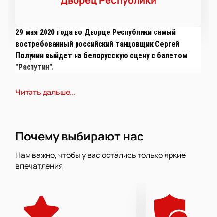
Дворец Республики
29 мая 2020 года во Дворце Республики самый
востребованный российский танцовщик Сергей
Полунин выйдет на белорусскую сцену с балетом
"Распутин".
Читать дальше...
В основе сюжета спектакля, поставленного Юкой Ойши -
история жизни "царского друга". Действие представлено
на шахматной доске, по которой передвигаются
аллегорические фигуры, представляющие героев
Почему выбирают нас
произведения. "Я хотела показать темную сторону
Распутина, но также и кроящийся в глубине его души
Нам важно, чтобы у вас остались только яркие
свет" - комментирует японский хореограф.
впечатления
В драматической постановке также примут участие
артисты Алексей Любимов, Йохан Кобборг, Елена Ильиных
и молодой танцор Джордже Каленич. Не пропустите