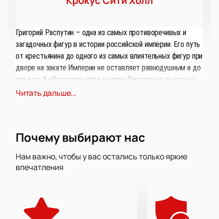
Крокус Сити Холл
Григорий Распутин – одна из самых противоречивых и
загадочных фигур в истории российской империи. Его путь
от крестьянина до одного из самых влиятельных фигур при
дворе на закате Империи не оставляет равнодушным и до
сих пор. А обстоятельства смерти Григория не выяснены
до конца. Еще при жизни Распутин стал человеком-мифом,
Читать дальше...
приписывали ему и демонические свойства.
Балет «Распутин» создала известный хореограф Юка
Почему выбирают нас
Ойши специально для выступлений Сергея Полунина в
знаменитом лондонском театре Palladium. Образ Григория
Нам важно, чтобы у вас остались только яркие
сочетает в себе откровенного аутсайдера и монстра,
впечатления
целителя и человека со сверхспособностями. Сергей
превосходно показывает на сцене жизнь человека с
невероятной харизмой, силой и властью и все передается
в пластике тела искусного танцовщика.