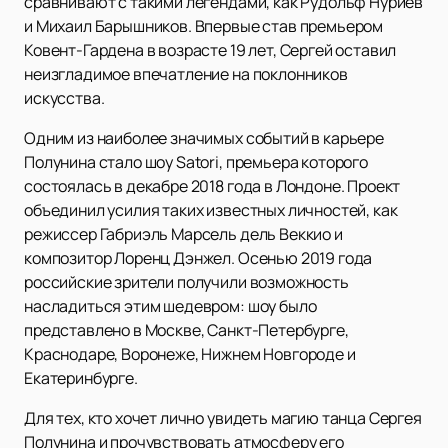
сравнивают с такими легендами, как Рудольф Нуриев
и Михаил Барышников. Впервые став премьером
Ковент-Гардена в возрасте 19 лет, Сергей оставил
неизгладимое впечатление на поклонников
искусства.
Одним из наиболее значимых событий в карьере
Полунина стало шоу Satori, премьера которого
состоялась в декабре 2018 года в Лондоне. Проект
объединил усилия таких известных личностей, как
режиссер Габриэль Марсель дель Веккио и
композитор Лоренц Дэнжел. Осенью 2019 года
российские зрители получили возможность
насладиться этим шедевром: шоу было
представлено в Москве, Санкт-Петербурге,
Краснодаре, Воронеже, Нижнем Новгороде и
Екатеринбурге.
Для тех, кто хочет лично увидеть магию танца Сергея
Полунина и прочувствовать атмосферу его