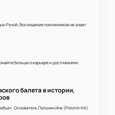
ью Руной. Восхищение поклонников не знает
Узнайте больше о карьере и достижениях
ского балета в истории,
ров
бье». Основатель Полунин Инк (Polunin Ink)