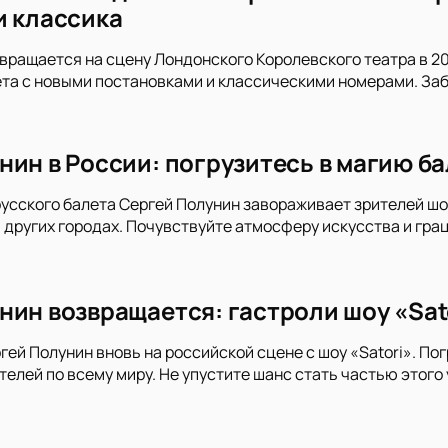
и классика
вращается на сцену Лондонского Королевского театра в 20
та с новыми постановками и классическими номерами. Заб
ин в России: погрузитесь в магию бал
 русского балета Сергей Полунин завораживает зрителей шоу
 других городах. Почувствуйте атмосферу искусства и гра
нин возвращается: гастроли шоу «Sato
гей Полунин вновь на российской сцене с шоу «Satori». Пог
телей по всему миру. Не упустите шанс стать частью этого