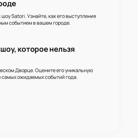
ороде
оу Satori. Узнайте, как его выступления
ным событием в вашем городе.
шоу, которое нельзя
ёвском Дворце. Оцените его уникальную
з самых ожидаемых событий года.