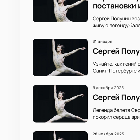
постановки 
Сергей Полунин воз
живую легенду бале
31 января
Сергей Полун
Узнайте, как гений
Санкт-Петербурге и
9 декабря 2025
Сергей Полу
Легенда балета Сер
покорил сердца зри
28 ноября 2025