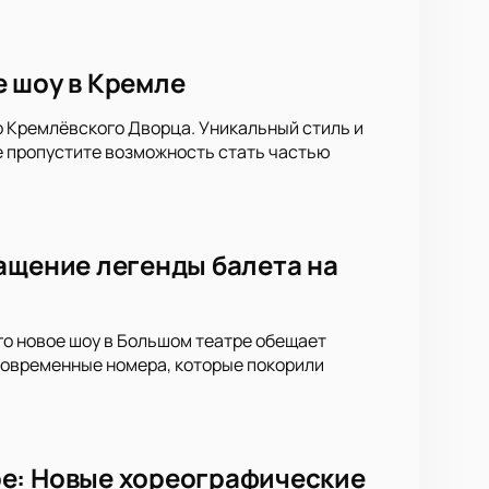
 шоу в Кремле
о Кремлёвского Дворца. Уникальный стиль и
е пропустите возможность стать частью
ащение легенды балета на
го новое шоу в Большом театре обещает
 современные номера, которые покорили
ре: Новые хореографические