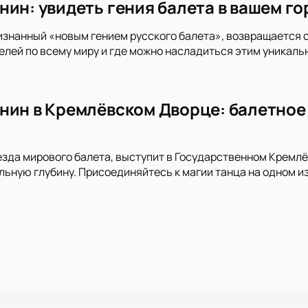
нин: увидеть гения балета в вашем г
изнанный «новым гением русского балета», возвращается с ш
лей по всему миру и где можно насладиться этим уникаль
нин в Кремлёвском Дворце: балетное 
езда мирового балета, выступит в Государственном Кремл
льную глубину. Присоединяйтесь к магии танца на одном и