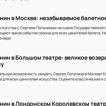
нин в Москве: незабываемое балетное
искусства с Сергеем Полуниным на сцене Государственног
ещают яркое событие сезона для всех ценителей балета. Н
ечера!
нин в Большом театре: великое возвр
ну
альную возможность увидеть Сергея Полунина в Москве! Е
а для всех ценителей искусства. Оцените классические и
нин в Лондонском Королевском теат