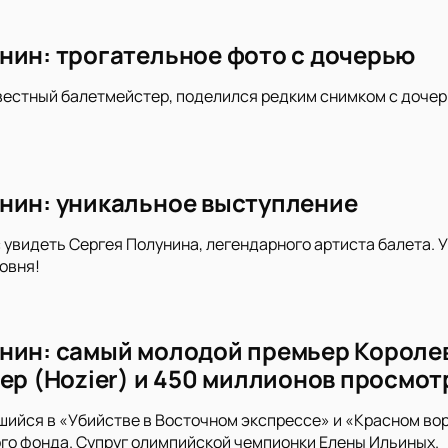
нин: трогательное фото с дочерью
вестный балетмейстер, поделился редким снимком с дочер
нин: уникальное выступление
 увидеть Сергея Полунина, легендарного артиста балета. 
овня!
нин: самый молодой премьер Королев
йер (Hozier) и 450 миллионов просмот
ийся в «Убийстве в Восточном экспрессе» и «Красном воро
го фонда. Супруг олимпийской чемпионки Елены Ильиных.