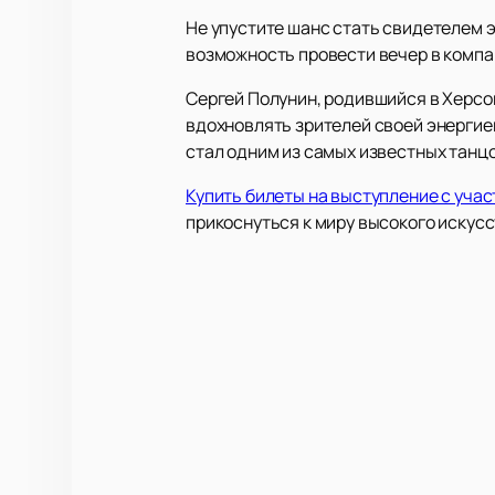
Не упустите шанс стать свидетелем э
возможность провести вечер в компа
Сергей Полунин, родившийся в Херсо
вдохновлять зрителей своей энергией
стал одним из самых известных танц
Купить билеты на выступление с уча
прикоснуться к миру высокого искусс