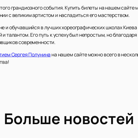
того грандиозного события. Купить билеты на нашем сайте 
нии с великим артистом и насладиться его мастерством.
не и обучавшийся в лучших хореографических школах Киева 
 и талантом. Его путь к успеху был непростым, но благодаря
овщиков современности.
стием Сергея Полунина
на нашем сайте можно всего в нескол
тва!
Больше новостей