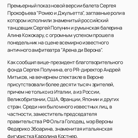
Премьерный показ новой версии балета Сергея
Прокофьева "Ромео и Джульетта", заглавные роли в
котором исполнили знаменитый российский
танцовщик Сергей Полунин и румынская балерина
Алина Кожокару, с огромным успехом прошел в
понедельник на сцене всемирно известного
античного амфитеатра "Арена ди Верона".
Как сообщил вице-президент благотворительного
фонда Сергея Полунина, его PR-директор Андрей
Митьков, на вечернем спектакле в Вероне
присутствовали более десяти тысяч зрителей,
причем не только из Италии, а из России,
Великобритании, США, Франции, Японии и других
стран. Среди них было много известных лиц, в
частности, заместитель председателя
правительства РФ Ольга Голодец, мэр Вероны
Федерико Збоарина, знаменитая итальянская
фигуристка Каролина Костнер.