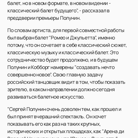
балет, но в новом формате, в новом видении -
классический балет будущего", - рассказал в
преддверии премьеры Полунин.
По словам артиста, для первой совместной работы
был выбран балет "Ромео и Джульетта", именно
потому, что он сочетает в себе классический сюжет,
классическую музыку и классический балет. Это
сотрудничество будет продолжено, и в будущем
Полунин и Кобборг намерены "создавать нечто
совершенно новое". Свою главную задачу
российский танцовщик видит в том, чтобы показать
зрителю, в каком направлении должно сегодня
развиваться балетное искусство.
"Сергей Полунин очень доволен тем, как прошел и
был принят вчерашний спектакль. Он хочет
показывать его как раз на таких крупных,
исторических и открытых площадках, как "Арена ди