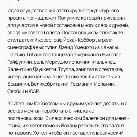
Идея осуществления этого крупного культурного
проекта принадлежит Полунину, который пригласил
для участия в новой постановке многих своих друзей,
звезд мирового балета. Постановщиком спектакля
стал датский хореограф Йохан Кобборг, в роли
сценографа выступил Дэвид Умемото из Канады.
Партию Тибальта станцевал американец Николас
Гайфуллин, роль Меркуцио исполнил итальянец
Валентино Дзуккетти. Труппа, занятая в спектакле,
интернациональна, в нее также вошли артисты из
Бразилии, Великобритании, Германии, Испании,
Сербии и ЮАР.
"С Йоханом Кобборгом мы дружим уже лет десять, и я
всегда мечтал поработать с ним, как с
постановщиком. В классическом балете он для меня -
гений, и я хотел помочь Йохану раскрыть его талант
по-новому. Хотел, чтобы он поставил классический