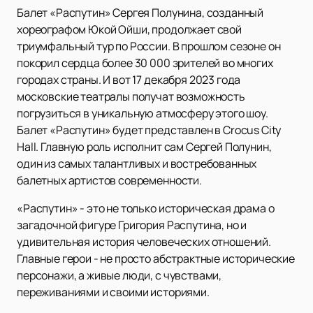
Балет «Распутин» Сергея Полунина, созданный
хореографом Юкой Ойши, продолжает свой
триумфальный тур по России. В прошлом сезоне он
покорил сердца более 30 000 зрителей во многих
городах страны. И вот 17 декабря 2023 года
московские театралы получат возможность
погрузиться в уникальную атмосферу этого шоу.
Балет «Распутин» будет представлен в Crocus City
Hall. Главную роль исполнит сам Сергей Полунин,
один из самых талантливых и востребованных
балетных артистов современности.
«Распутин» - это не только историческая драма о
загадочной фигуре Григория Распутина, но и
удивительная история человеческих отношений.
Главные герои - не просто абстрактные исторические
персонажи, а живые люди, с чувствами,
переживаниями и своими историями.