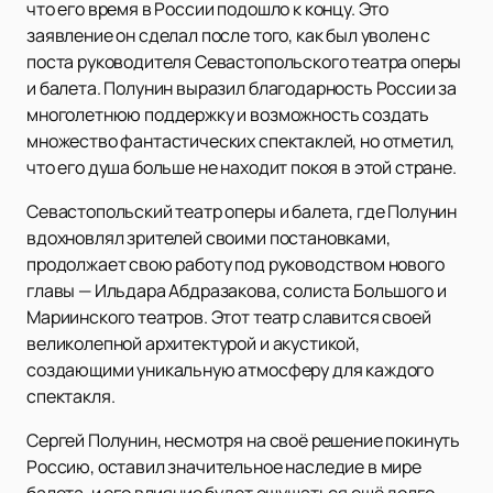
что его время в России подошло к концу. Это
заявление он сделал после того, как был уволен с
поста руководителя Севастопольского театра оперы
и балета. Полунин выразил благодарность России за
многолетнюю поддержку и возможность создать
множество фантастических спектаклей, но отметил,
что его душа больше не находит покоя в этой стране.
Севастопольский театр оперы и балета, где Полунин
вдохновлял зрителей своими постановками,
продолжает свою работу под руководством нового
главы — Ильдара Абдразакова, солиста Большого и
Мариинского театров. Этот театр славится своей
великолепной архитектурой и акустикой,
создающими уникальную атмосферу для каждого
спектакля.
Сергей Полунин, несмотря на своё решение покинуть
Россию, оставил значительное наследие в мире