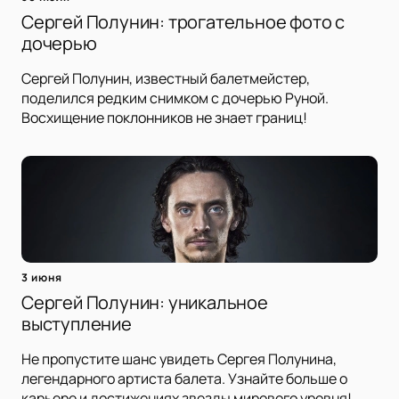
Сергей Полунин: трогательное фото с
дочерью
Сергей Полунин, известный балетмейстер,
поделился редким снимком с дочерью Руной.
Восхищение поклонников не знает границ!
3 июня
Сергей Полунин: уникальное
выступление
Не пропустите шанс увидеть Сергея Полунина,
легендарного артиста балета. Узнайте больше о
карьере и достижениях звезды мирового уровня!