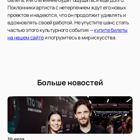
балета, и его влияние будет ощущаться ещё долго.
Поклонники артиста с нетерпением ждут его новых
проектов и надеются, что он продолжит удивлять и
вдохновлять своей работой. Не упустите шанс стать
частью этого культурного события —
купите билеты
на нашем сайте
и погрузитесь в мир искусства.
Больше новостей
30 июля