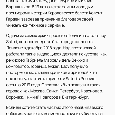
балета, такими как Рудольф Нуриев и Михаил
Барышников. В 19 лет он стал самым молодым
премьером в истории Королевского балета Ковент-
Гарден, завоевав признание благодаря своей
уникальной технике и харизме.
Одним из самых ярких проектов Полунина стало шоу
Satori, которое впервые было представлено в
Лондоне в декабре 2018 года. Над постановкой
работали такие выдающиеся деятели искусства, как
режиссер Габриэль Марсель дель Веккио и
композитор Лоренц Дэнжел. Шоу получило
восторженные отзывы критиков и зрителей, что
подтолкнуло артиста привезти Satori в Россию
осенью 2019 года. Спектакль был показан в таких
городах, как Москва, Санкт-Петербург, Краснодар,
Воронеж, Нижний Новгород и Екатеринбург.
Если вы хотите стать частью этого незабываемого
события, у вас есть возможность купить билеты на