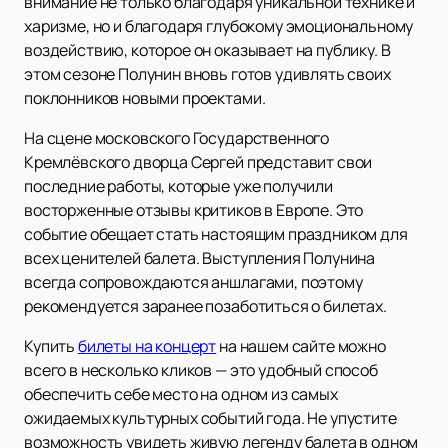
внимание не только благодаря уникальной технике и
харизме, но и благодаря глубокому эмоциональному
воздействию, которое он оказывает на публику. В
этом сезоне Полунин вновь готов удивлять своих
поклонников новыми проектами.
На сцене московского Государственного
Кремлёвского дворца Сергей представит свои
последние работы, которые уже получили
восторженные отзывы критиков в Европе. Это
событие обещает стать настоящим праздником для
всех ценителей балета. Выступления Полунина
всегда сопровождаются аншлагами, поэтому
рекомендуется заранее позаботиться о билетах.
Купить
билеты на концерт
на нашем сайте можно
всего в несколько кликов — это удобный способ
обеспечить себе место на одном из самых
ожидаемых культурных событий года. Не упустите
возможность увидеть живую легенду балета в одном